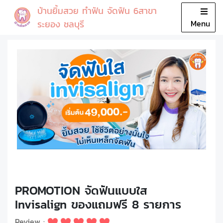
บ้านยิ้มสวย ทำฟัน จัดฟัน 6สาขา
Close
ระยอง ชลบุรี
Menu
หน้าแรก
โปรโมชั่น
บริการ
แพทย์
รีวิว
เกี่ยวกับเรา
PROMOTION จัดฟันแบบใส
Invisalign ของแถมฟรี 8 รายการ
Review :