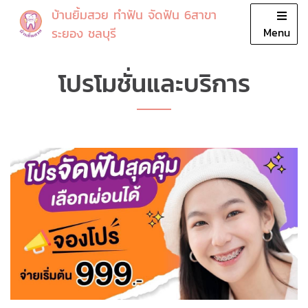
บ้านยิ้มสวย ทำฟัน จัดฟัน 6สาขา
Close
ระยอง ชลบุรี
Menu
หน้าแรก
โปรโมชั่นและบริการ
โปรโมชั่น
บริการ
แพทย์
รีวิว
เกี่ยวกับเรา