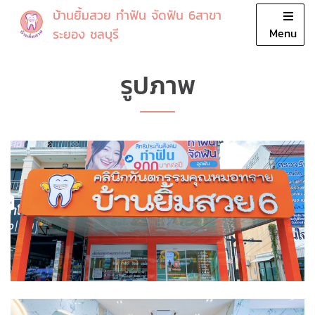
บ้านยิ้มสวย ทำฟัน จัดฟัน 6สาขา
Close
ระยอง ชลบุรี
Menu
หน้าแรก
รูปภาพ
โปรโมชั่น
บริการ
แพทย์
รีวิว
เกี่ยวกับเรา